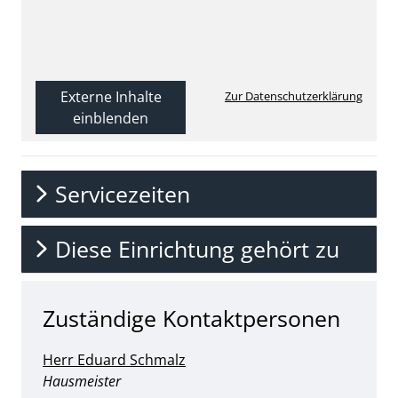
Externe Inhalte
Zur Datenschutzerklärung
einblenden
Servicezeiten
Diese Einrichtung gehört zu
Zuständige Kontaktpersonen
Herr Eduard Schmalz
Position:
Hausmeister