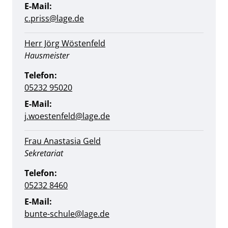
E-Mail:
c.priss@lage.de
Herr Jörg Wöstenfeld
Position:
Hausmeister
Telefon:
05232 95020
E-Mail:
j.woestenfeld@lage.de
Frau Anastasia Geld
Position:
Sekretariat
Telefon:
05232 8460
E-Mail:
bunte-schule@lage.de