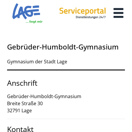
Zum Header
Zum Hauptinhalt
Zum Footer
Zum Hauptinhalt springen
Gebrüder-Humboldt-Gymnasium
Kurzbezeichnung
Gymnasium der Stadt Lage
Anschrift
Gebrüder-Humboldt-Gymnasium
Breite Straße
30
32791
Lage
Kontakt