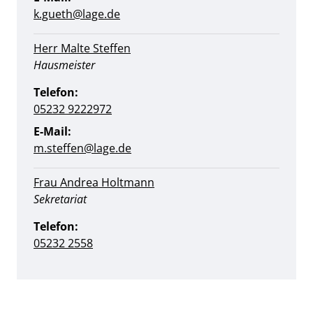
k.gueth@lage.de
Herr Malte Steffen
Position:
Hausmeister
Telefon:
05232 9222972
E-Mail:
m.steffen@lage.de
Frau Andrea Holtmann
Position:
Sekretariat
Telefon:
05232 2558