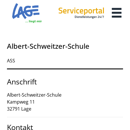
Zum Header
Zum Hauptinhalt
Zum Footer
Zum Hauptinhalt springen
Albert-Schweitzer-Schule
Kurzbezeichnung
ASS
Anschrift
Albert-Schweitzer-Schule
Kampweg
11
32791
Lage
Kontakt